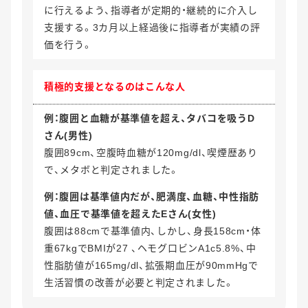
に行えるよう、指導者が定期的・継続的に介入し
支援する。3カ月以上経過後に指導者が実績の評
価を行う。
積極的支援
となるのはこんな人
例：腹囲と血糖が基準値を超え、タバコを吸うD
さん(男性)
腹囲89cm、空腹時血糖が120mg/dl、喫煙歴あり
で、メタボと判定されました。
例：腹囲は基準値内だが、肥満度、血糖、中性指肪
値、血圧で基準値を超えたEさん(女性)
腹囲は88cmで基準値内、しかし、身長158cm・体
重67kgでBMIが27 、ヘモグ口ビンA1c5.8%、中
性脂肪値が165mg/dl、拡張期血圧が90mmHgで
生活習慣の改善が必要と判定されました。