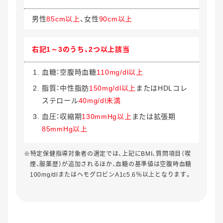
男性
85cm以上
、女性
90cm以上
右記1～3のうち、
2つ以上該当
血糖：空腹時血糖
110mg/dl以上
脂質：中性脂肪
150mg/dl以上
またはHDLコレ
ステロール
40mg/dl未満
血圧：収縮期
130mmHg以上
または拡張期
85mmHg以上
※特定保健指導対象者の選定では、上記にBMI、質問項目（喫
煙、服薬歴）が追加されるほか、血糖の基準値は空腹時血糖
100mg/dlまたはヘモグロビンA1c5.6％以上となります。